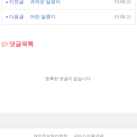
이전글
귀여운 달콩이
19.08.31
다음글
어린 달콩이
19.08.31
댓글목록
등록된 댓글이 없습니다.
개인정보처리방침
서비스이용약관